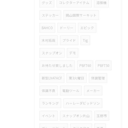
グッズ
コレクターアイテム
溶接機
ステッカー
岡山国際サーキット
BAHCO
ドーリー
エピック
木村拓哉
プライド
Tig
スナップオン
デモ
お待たせ致しました
PBFT60
PBFT50
新型LN47ACF
第3火曜日
体調管理
体調不良
電動ツール
メーカー
ランキング
ハーレーダビッドソン
イベント
スナップオン片山
玉野市