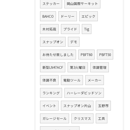
ステッカー
岡山国際サーキット
BAHCO
ドーリー
エピック
木村拓哉
プライド
Tig
スナップオン
デモ
お待たせ致しました
PBFT60
PBFT50
新型LN47ACF
第3火曜日
体調管理
体調不良
電動ツール
メーカー
ランキング
ハーレーダビッドソン
イベント
スナップオン片山
玉野市
ガレージセール
クリスマス
工具