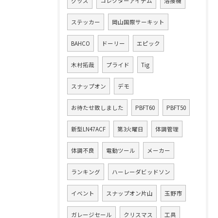
グッズ
コレクターアイテム
溶接機
ステッカー
岡山国際サーキット
BAHCO
ドーリー
エピック
木村拓哉
プライド
Tig
スナップオン
デモ
お待たせ致しました
PBFT60
PBFT50
新型LN47ACF
第3火曜日
体調管理
体調不良
電動ツール
メーカー
ランキング
ハーレーダビッドソン
イベント
スナップオン片山
玉野市
ガレージセール
クリスマス
工具