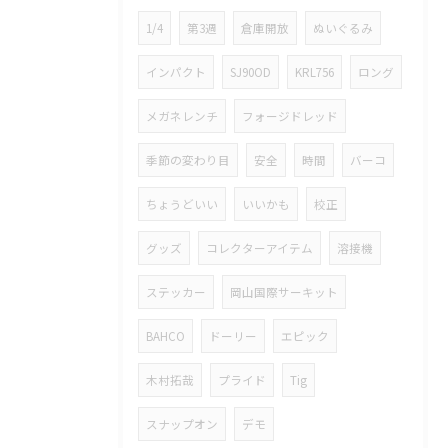
1/4
第3週
倉庫開放
ぬいぐるみ
インパクト
SJ90OD
KRL756
ロング
メガネレンチ
フォージドレッド
季節の変わり目
安全
時間
バーコ
ちょうどいい
いいかも
校正
グッズ
コレクターアイテム
溶接機
ステッカー
岡山国際サーキット
BAHCO
ドーリー
エピック
木村拓哉
プライド
Tig
スナップオン
デモ