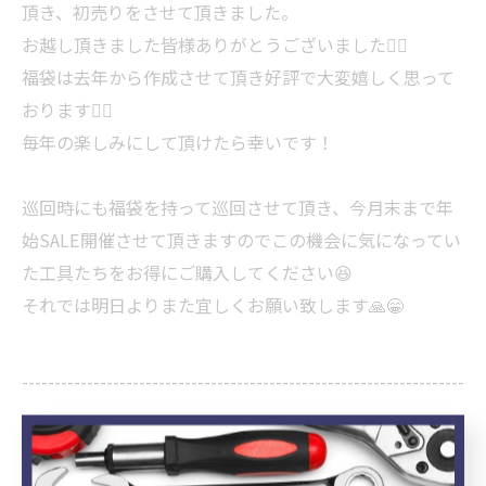
頂き、初売りをさせて頂きました。
お越し頂きました皆様ありがとうございました🙇‍♂️
福袋は去年から作成させて頂き好評で大変嬉しく思って
おります🙇‍♂️
毎年の楽しみにして頂けたら幸いです！
巡回時にも福袋を持って巡回させて頂き、今月末まで年
始SALE開催させて頂きますのでこの機会に気になってい
た工具たちをお得にご購入してください😆
それでは明日よりまた宜しくお願い致します🙏😁
--------------------------------------------------------------------
--
株式会社１ＬＴ
岡山県玉野市長尾688-1