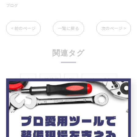
ブログ
< 前のページ
一覧に戻る
次のページ >
関連タグ
#デモ
#溶接機
#Tig
#スナップオン
カテゴリー
Categories
全てのカテゴリー