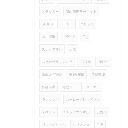
ステッカー
岡山国際サーキット
BAHCO
ドーリー
エピック
木村拓哉
プライド
Tig
スナップオン
デモ
お待たせ致しました
PBFT60
PBFT50
新型LN47ACF
第3火曜日
体調管理
体調不良
電動ツール
メーカー
ランキング
ハーレーダビッドソン
イベント
スナップオン片山
玉野市
ガレージセール
クリスマス
工具