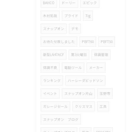
BAHCO
ドーリー
エピック
木村拓哉
プライド
Tig
スナップオン
デモ
お待たせ致しました
PBFT60
PBFT50
新型LN47ACF
第3火曜日
体調管理
体調不良
電動ツール
メーカー
ランキング
ハーレーダビッドソン
イベント
スナップオン片山
玉野市
ガレージセール
クリスマス
工具
スナップオン ブログ