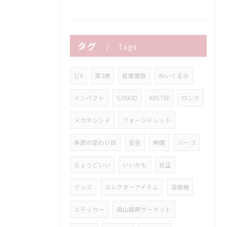
タグ
Tags
1/4
第3週
倉庫開放
ぬいぐるみ
インパクト
SJ90OD
KRL756
ロング
メガネレンチ
フォージドレッド
季節の変わり目
安全
時間
バーコ
ちょうどいい
いいかも
校正
グッズ
コレクターアイテム
溶接機
ステッカー
岡山国際サーキット