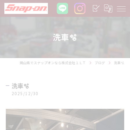
洗車🫧
岡山県でスナップオンなら株式会社１ＬＴ
ブログ
洗車🫧
洗車🫧
2025/12/30