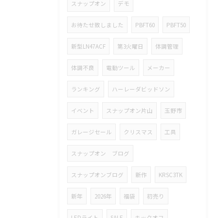
スナップオン
デモ
お待たせ致しました
PBFT60
PBFT50
新型LN47ACF
第3火曜日
体調管理
体調不良
電動ツール
メーカー
ランキング
ハーレーダビッドソン
イベント
スナップオン片山
玉野市
ガレージセール
クリスマス
工具
スナップオン ブログ
スナップオンブログ
新作
KRSC3TK
新年
2026年
福袋
初売り
LEDライト
SALE
キックオフ