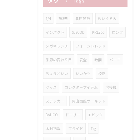
タグ
Tags
1/4
第3週
倉庫開放
ぬいぐるみ
インパクト
SJ90OD
KRL756
ロング
メガネレンチ
フォージドレッド
季節の変わり目
安全
時間
バーコ
ちょうどいい
いいかも
校正
グッズ
コレクターアイテム
溶接機
ステッカー
岡山国際サーキット
BAHCO
ドーリー
エピック
木村拓哉
プライド
Tig