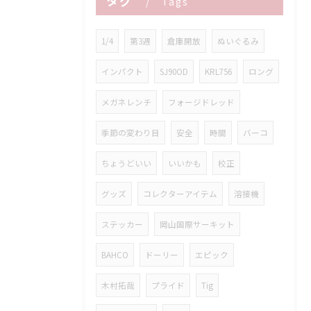
タグ
Tags
1/4
第3週
倉庫開放
ぬいぐるみ
インパクト
SJ90OD
KRL756
ロング
メガネレンチ
フォージドレッド
季節の変わり目
安全
時間
バーコ
ちょうどいい
いいかも
校正
グッズ
コレクターアイテム
溶接機
ステッカー
岡山国際サーキット
BAHCO
ドーリー
エピック
木村拓哉
プライド
Tig