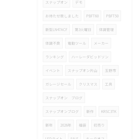
スナップオン
デモ
お待たせ致しました
PBFT60
PBFT50
新型LN47ACF
第3火曜日
体調管理
体調不良
電動ツール
メーカー
ランキング
ハーレーダビッドソン
イベント
スナップオン片山
玉野市
ガレージセール
クリスマス
工具
スナップオン ブログ
スナップオンブログ
新作
KRSC3TK
新年
2026年
福袋
初売り
LEDライト
SALE
キックオフ